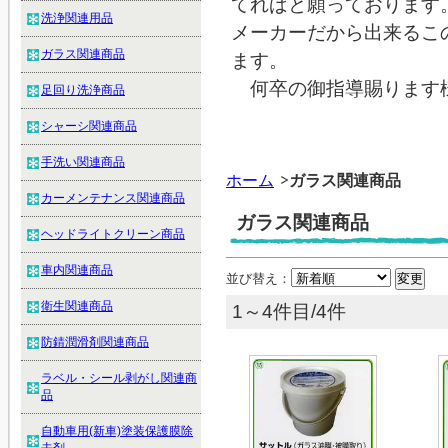
てればと願っております
洗浄関連用品
メーカーだから出来るこ
ガラス関連商品
ます。
何卒の御指導賜ります
足回り洗浄商品
シャーシ関連商品
手洗い関連商品
ホーム
ガラス関連商品
カーメンテナンス関連商品
ガラス関連商品
ヘッドライトクリーン商品
車内関連商品
並び替え：
衛生関連商品
1～4件目/4件
防錆潤滑剤関連商品
ラベル・シール剥がし関連商
品
自動車用(新車)塗装保護膜除
去剤