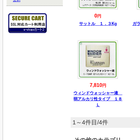
0
円
サットル １．３Kg
ガ
7,810
円
ウィンドウォッシャー液
弱アルカリ性タイプ １８
Ｌ
1～4件目/4件