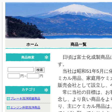
ホーム
商品一覧
日頃は富士化成製商品に
商品検索
す。
当社は昭和51年5月に
円～
円
ミカル用品、家庭用ケミ
販売会社として設立し、
カテゴリ
常に当社の目標は、お客
念し、より良い商品をよ
ブレーキ洗浄関連商品
り、主にケミカル用品は
エンジン外部洗浄商品