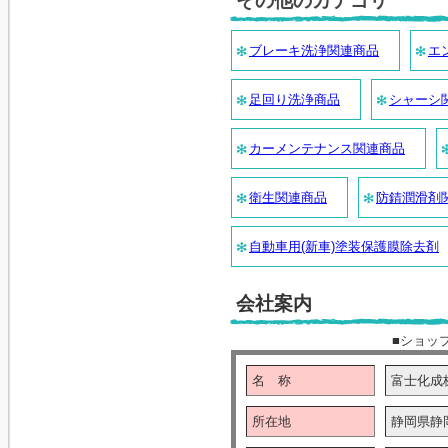
その他のカテゴリ
ブレーキ洗浄関連商品
エ
足回り洗浄商品
シャーシ
カーメンテナンス関連商品
衛生関連商品
防錆潤滑剤
自動車用(新車)塗装保護膜除去剤
会社案内
■ショッ
名 称
富士化成
所在地
静岡県静